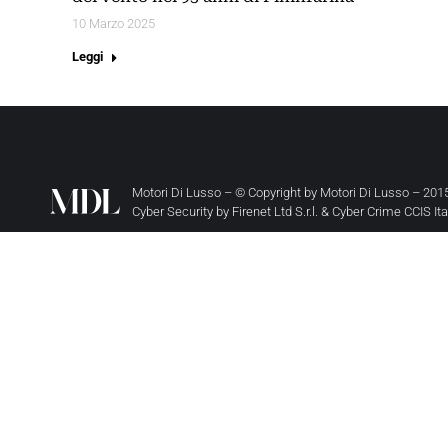
10 Marzo 2025
Leggi
Motori Di Lusso – © Copyright by
Motori Di Lusso
– 2015
Cyber Security by
Firenet Ltd S.r.l.
&
Cyber Crime CCIS It