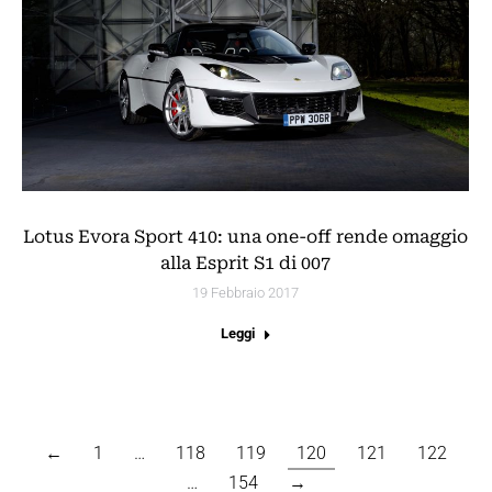
Lotus Evora Sport 410: una one-off rende omaggio
alla Esprit S1 di 007
19 Febbraio 2017
Leggi
←
1
…
118
119
120
121
122
…
154
→