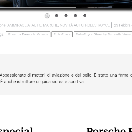
orie:
AMMIRAGLIA
,
AUTO
,
MARCHE
,
NOVITÀ AUTO
,
ROLLS-ROYCE
23 Febbrai
gs:
Ghost by Donatella Versace
Rolls-Royce
Rolls-Royce Ghost by Donatella Versa
passionato di motori, di aviazione e del bello. È stato una firma d
anche istruttore di guida sicura e sportiva.
special
Porsche 