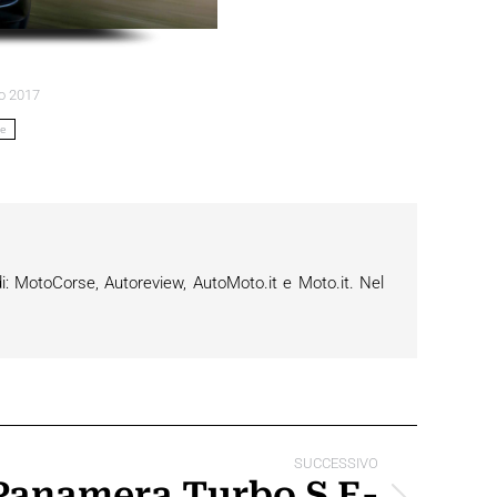
o 2017
ce
i: MotoCorse, Autoreview, AutoMoto.it e Moto.it. Nel
SUCCESSIVO
Panamera Turbo S E-