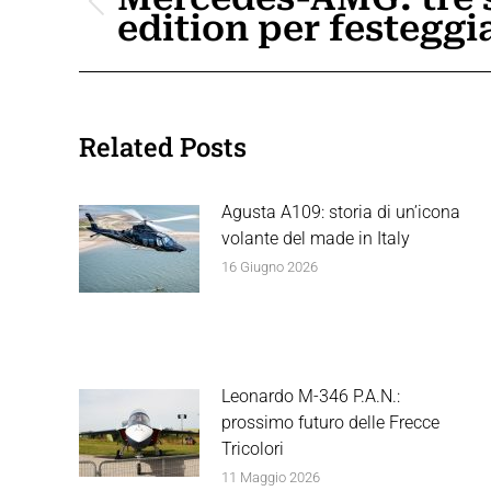
Post
edition per festeggia
i
precedente:
post
Related Posts
Agusta A109: storia di un’icona
volante del made in Italy
16 Giugno 2026
Leonardo M-346 P.A.N.:
prossimo futuro delle Frecce
Tricolori
11 Maggio 2026