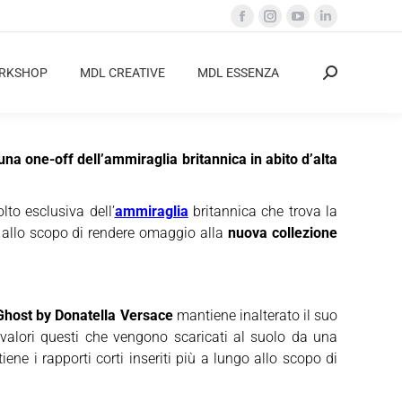
Facebook
Instagram
YouTube
Linkedin
page
page
page
page
opens
opens
opens
opens
ORKSHOP
MDL CREATIVE
MDL ESSENZA
Cerca:
in
in
in
in
new
new
new
new
window
window
window
window
a one-off dell’ammiraglia britannica in abito d’alta
lto esclusiva dell’
ammiraglia
britannica che trova la
allo scopo di rendere omaggio alla
nuova collezione
Ghost by Donatella Versace
mantiene inalterato il suo
 valori questi che vengono scaricati al suolo da una
e i rapporti corti inseriti più a lungo allo scopo di