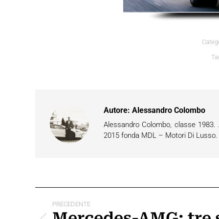
Categ
Ta
Autore:
Alessandro Colombo
Alessandro Colombo, classe 1983. Ap
2015 fonda MDL – Motori Di Lusso. È 
Naviga
PRECEDENTE
tra
Mercedes-AMG: tre 