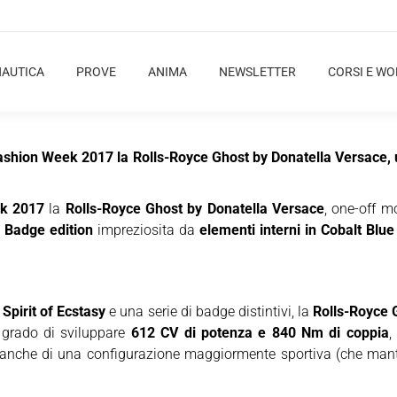
NAUTICA
PROVE
ANIMA
NEWSLETTER
CORSI E W
ashion Week 2017 la Rolls-Royce Ghost by Donatella Versace, un
k 2017
la
Rolls-Royce Ghost by Donatella Versace
, one-off mo
 Badge edition
impreziosita da
elementi interni in Cobalt Blue
 Spirit of Ecstasy
e una serie di badge distintivi, la
Rolls-Royce 
grado di sviluppare
612 CV di potenza e 840 Nm di coppia
,
anche di una configurazione maggiormente sportiva (che mantien