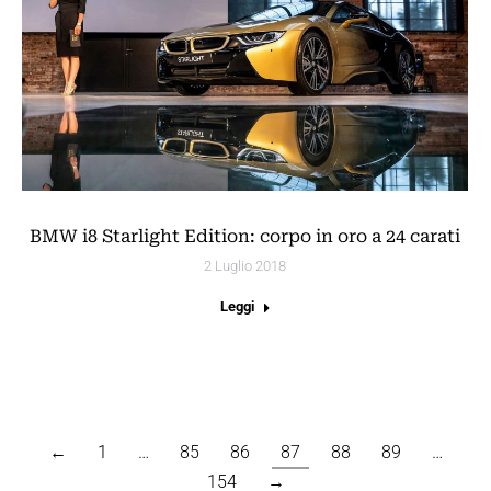
BMW i8 Starlight Edition: corpo in oro a 24 carati
2 Luglio 2018
Leggi
←
1
…
85
86
87
88
89
…
154
→