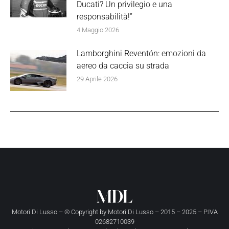
Ducati? Un privilegio e una
responsabilità!”
4 Maggio 2026
Lamborghini Reventón: emozioni da
aereo da caccia su strada
29 Aprile 2026
Motori Di Lusso – © Copyright by
Motori Di Lusso
– 2015 – 2025 – P.IVA
02682710039