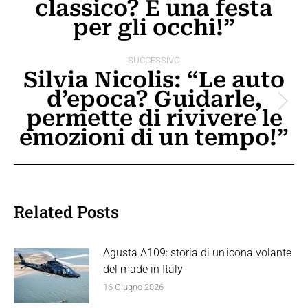
classico? È una festa
post
precedente:
per gli occhi!”
SUCCESSIVO
Silvia Nicolis: “Le auto
d’epoca? Guidarle,
Prossimo
permette di rivivere le
post:
emozioni di un tempo!”
Related Posts
Agusta A109: storia di un’icona volante
del made in Italy
16 Giugno 2026