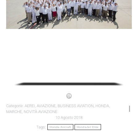
Categorie:
AEREI
,
AVIAZIONE
,
BUSINESS AVIATION
,
HONDA
,
MARCHE
,
NOVITÀ AVIAZIONE
10 Agosto 2018
Tags:
Honda Aircraft
HondaJet Elite