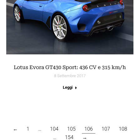
Lotus Evora GT430 Sport: 436 CV e 315 km/h
8 Settembre 2017
Leggi
←
1
…
104
105
106
107
108
…
154
→