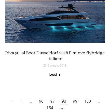
Riva 90: al Boot Dusseldorf 2018 il nuovo flybridge
italiano
23 Gennaio 2018
Leggi
←
1
…
96
97
98
99
100
…
154
→