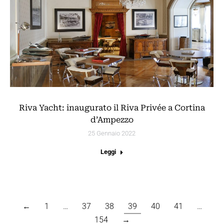
Riva Yacht: inaugurato il Riva Privée a Cortina
d’Ampezzo
25 Gennaio 2022
Leggi
←
1
…
37
38
39
40
41
…
154
→