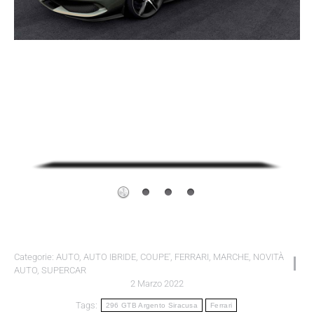
Categorie:
AUTO
,
AUTO IBRIDE
,
COUPE'
,
FERRARI
,
MARCHE
,
NOVITÀ
AUTO
,
SUPERCAR
2 Marzo 2022
Tags:
296 GTB Argento Siracusa
Ferrari