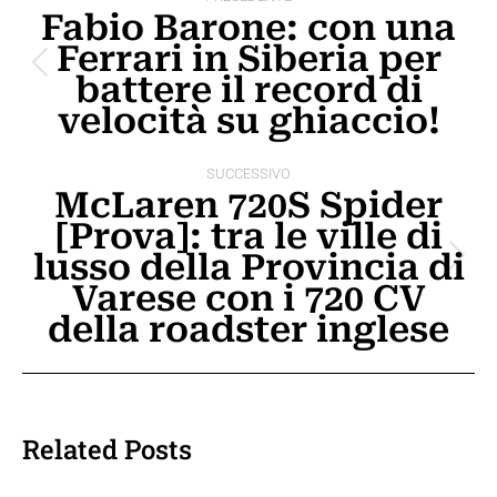
tra
Fabio Barone: con una
Ferrari in Siberia per
i
Post
battere il record di
post
precedente:
velocità su ghiaccio!
SUCCESSIVO
McLaren 720S Spider
[Prova]: tra le ville di
lusso della Provincia di
Prossimo
Varese con i 720 CV
post:
della roadster inglese
Related Posts