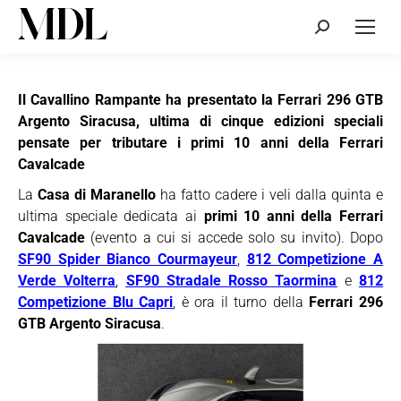
Cerca:
Il Cavallino Rampante ha presentato la Ferrari 296 GTB
Argento Siracusa, ultima di cinque edizioni speciali
pensate per tributare i primi 10 anni della Ferrari
Cavalcade
La
Casa di Maranello
ha fatto cadere i veli dalla quinta e
ultima speciale dedicata ai
primi 10 anni della Ferrari
Cavalcade
(evento a cui si accede solo su invito). Dopo
SF90 Spider Bianco Courmayeur
,
812 Competizione A
Verde Volterra
,
SF90 Stradale Rosso Taormina
e
812
Competizione Blu Capri
, è ora il turno della
Ferrari 296
GTB Argento Siracusa
.