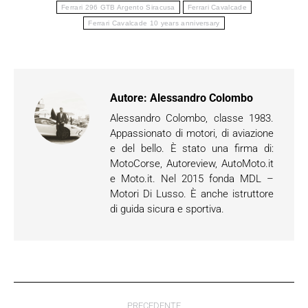
Ferrari 296 GTB Argento Siracusa
Ferrari Cavalcade
Ferrari Cavalcade 10 years anniversary
Autore:
Alessandro Colombo
Alessandro Colombo, classe 1983.
Appassionato di motori, di aviazione
e del bello. È stato una firma di:
MotoCorse, Autoreview, AutoMoto.it
e Moto.it. Nel 2015 fonda MDL –
Motori Di Lusso. È anche istruttore
di guida sicura e sportiva.
Naviga
PRECEDENTE