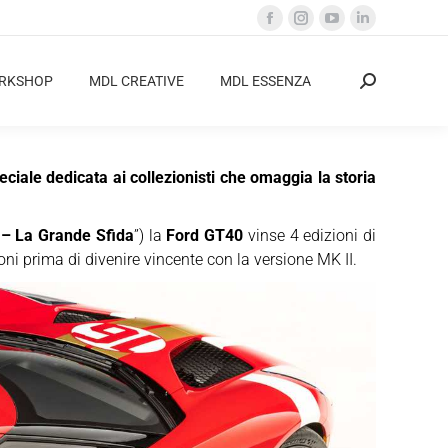
Facebook
Instagram
YouTube
Linkedin
page
page
page
page
opens
opens
opens
opens
ORKSHOP
MDL CREATIVE
MDL ESSENZA
Cerca:
in
in
in
in
new
new
new
new
window
window
window
window
iale dedicata ai collezionisti che omaggia la storia
 – La Grande Sfida
”) la
Ford GT40
vinse 4 edizioni di
ni prima di divenire vincente con la versione MK II.