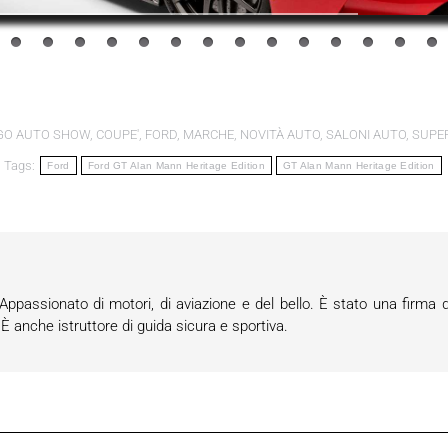
GO AUTO SHOW
,
COUPE'
,
FORD
,
MARCHE
,
NOVITÀ AUTO
,
SALONI AUTO
,
SUPE
Tags:
Ford
Ford GT Alan Mann Heritage Edition
GT Alan Mann Heritage Edition
passionato di motori, di aviazione e del bello. È stato una firma d
anche istruttore di guida sicura e sportiva.