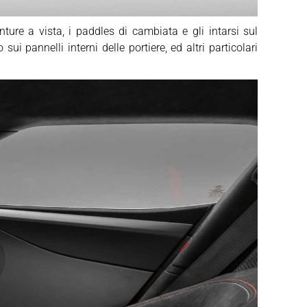
ture a vista, i paddles di cambiata e gli intarsi sul
i pannelli interni delle portiere, ed altri particolari