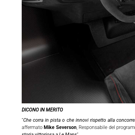
DICONO IN MERITO
“
Che corra in pista o che innovi rispetto alla concorr
affermato
Mike Severson
, Responsabile del progr
storia vittoriosa a Le Mans
“.