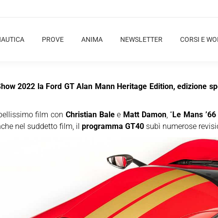
NAUTICA
PROVE
ANIMA
NEWSLETTER
CORSI E W
how 2022 la Ford GT Alan Mann Heritage Edition, edizione spec
bellissimo film con
Christian Bale
e
Matt Damon
, “
Le Mans ’66
che nel suddetto film, il
programma GT40
subì numerose revisio