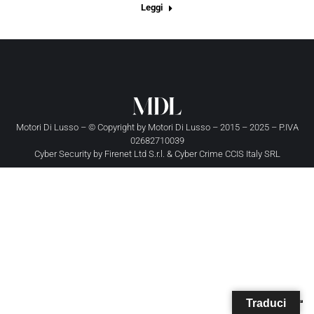
Leggi
Motori Di Lusso – © Copyright by
Motori Di Lusso
– 2015 – 2025 – P.IVA
02682710039
Cyber Security by
Firenet Ltd S.r.l.
&
Cyber Crime CCIS Italy SRL
Traduci