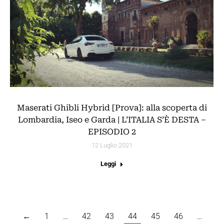
Maserati Ghibli Hybrid [Prova]: alla scoperta di
Lombardia, Iseo e Garda | L’ITALIA S’È DESTA –
EPISODIO 2
12 Luglio 2021
Leggi
←
1
…
42
43
44
45
46
…