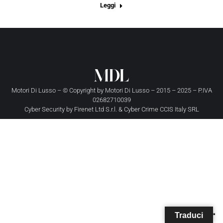
Leggi
Motori Di Lusso – © Copyright by
Motori Di Lusso
– 2015 – 2025 – P.IVA
02682710039
Cyber Security by
Firenet Ltd S.r.l.
&
Cyber Crime CCIS Italy SRL
Traduci