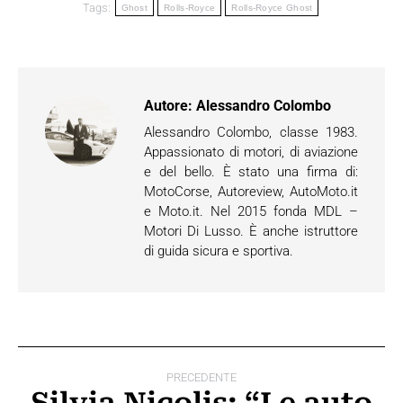
Tags:
Ghost
Rolls-Royce
Rolls-Royce Ghost
Autore:
Alessandro Colombo
Alessandro Colombo, classe 1983.
Appassionato di motori, di aviazione
e del bello. È stato una firma di:
MotoCorse, Autoreview, AutoMoto.it
e Moto.it. Nel 2015 fonda MDL –
Motori Di Lusso. È anche istruttore
di guida sicura e sportiva.
Naviga
PRECEDENTE
tra