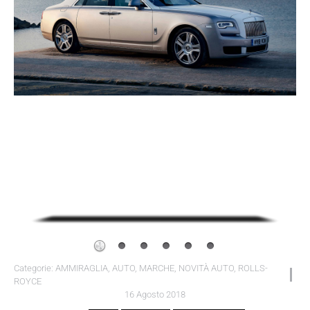
Categorie:
AMMIRAGLIA
,
AUTO
,
MARCHE
,
NOVITÀ AUTO
,
ROLLS-
ROYCE
16 Agosto 2018