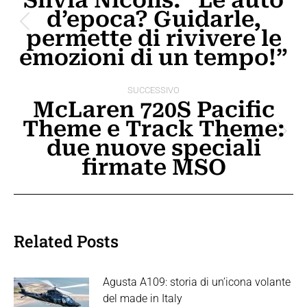
Silvia Nicolis: “Le auto
d’epoca? Guidarle,
i
Post
permette di rivivere le
post
precedente:
emozioni di un tempo!”
SUCCESSIVO
McLaren 720S Pacific
Theme e Track Theme:
Prossimo
due nuove speciali
post:
firmate MSO
Related Posts
Agusta A109: storia di un’icona volante
del made in Italy