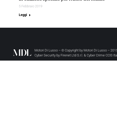
5 Febbraio 2019
Leggi
Motori Di Lusso – © Copyright by
Motori Di Lusso
– 2015
Cyber Security by
Firenet Ltd S.r.l.
&
Cyber Crime CCIS It