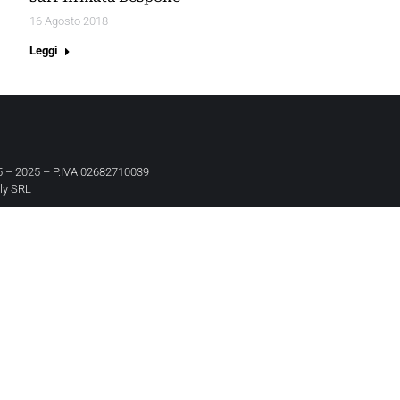
16 Agosto 2018
Leggi
 – 2025 – P.IVA 02682710039
aly SRL