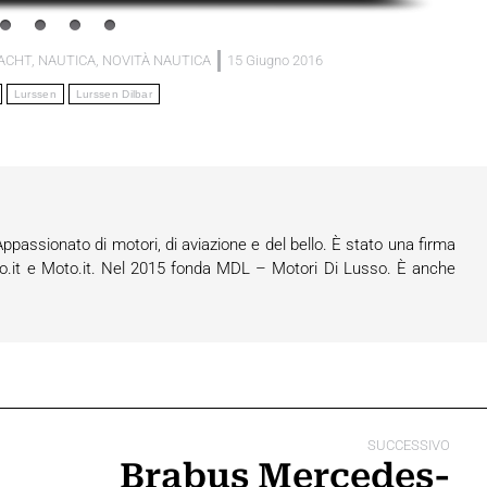
ACHT
,
NAUTICA
,
NOVITÀ NAUTICA
15 Giugno 2016
Lurssen
Lurssen Dilbar
assionato di motori, di aviazione e del bello. È stato una firma
o.it e Moto.it. Nel 2015 fonda MDL – Motori Di Lusso. È anche
SUCCESSIVO
Brabus Mercedes-