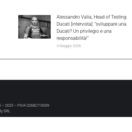
Alessandro Valia, Head of Testing
Ducati [intervista]: “sviluppare una
Ducati? Un privilegio e una
responsabilità!”
4 Maggio 2026
 – 2025 – P.IVA 02682710039
aly SRL