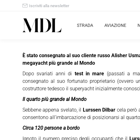
Iscriviti alla newsletter
STRADA
AVIAZIONE
È stato consegnato al suo cliente russo Alisher Usman
megayacht più grande al Mondo
Dopo svariati anni di
test in mare
(passati a mant
consegnato al suo fortunato proprietario (ovvero u
costruttore tedesco il superyacht inizialmente conosc
Il quarto più grande al Mondo
Sebbene appena svelato, il
Lurssen Dilbar
cela però 
consentono all’imbarcazione di posizionarsi al quarto
Circa 120 persone a bordo
Ignoto il numero preciso degli occupanti che il
Lurs