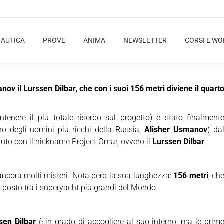
NAUTICA
PROVE
ANIMA
NEWSLETTER
CORSI E W
ov il Lurssen Dilbar, che con i suoi 156 metri diviene il quart
enere il più totale riserbo sul progetto) è stato finalment
no degli uomini più ricchi della Russia,
Alisher Usmanov
) da
iuto con il nickname Project Omar, ovvero il
Lurssen Dilbar
.
ancora molti misteri. Nota però la sua lunghezza:
156 metri
, ch
 posto tra i superyacht più grandi del Mondo.
sen Dilbar
è in grado di accogliere al suo interno, ma le prim