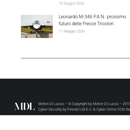
10 Giugno 2026
Leonardo M-346 P.A.N.: prossimo
futuro delle Frecce Tricolori
11 Maggio 2026
Motori Di Lusso – © Copyright by
Motori Di Lusso
– 2015
Cyber Security by
Firenet Ltd S.r.l.
&
Cyber Crime CCIS It