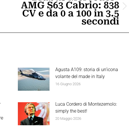
AMG S63 Cabrio: 838
Prossimo
CV e da 0 a 100 in 3.5
post:
secondi
Agusta A109: storia di un’icona
volante del made in Italy
16 Giugno 2026
r
Luca Cordero di Montezemolo:
simply the best!
re
20 Maggio 2026