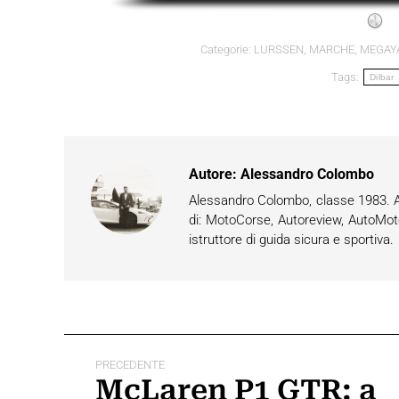
Categorie:
LURSSEN
,
MARCHE
,
MEGAY
Tags:
Dilbar
Autore:
Alessandro Colombo
Alessandro Colombo, classe 1983. App
di: MotoCorse, Autoreview, AutoMot
istruttore di guida sicura e sportiva.
Naviga
PRECEDENTE
tra
McLaren P1 GTR: a