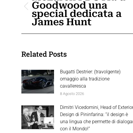
Goodwood una
i
Post
special dedicata a
post
precedente:
James Hunt
Related Posts
Bugatti Destrier: (travolgente)
omaggio alla tradizione
cavalleresca
8 Agosto 2026
Dimitri Vicedomini, Head of Exterio
Design di Pininfarina: “il design è
una lingua che permette di dialoga
con il Mondo!”