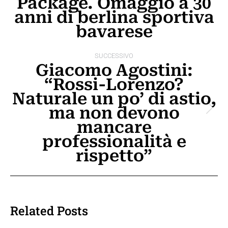
Package. Omaggio a 30
Post
post
anni di berlina sportiva
precedente:
bavarese
SUCCESSIVO
Giacomo Agostini:
“Rossi-Lorenzo?
Naturale un po’ di astio,
ma non devono
Prossimo
mancare
post:
professionalità e
rispetto”
Related Posts