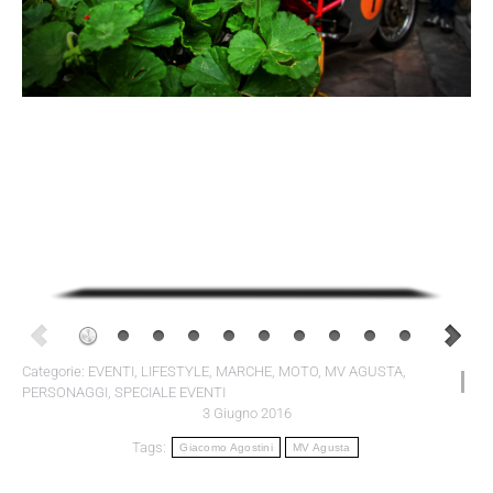
Categorie:
EVENTI
,
LIFESTYLE
,
MARCHE
,
MOTO
,
MV AGUSTA
,
PERSONAGGI
,
SPECIALE EVENTI
3 Giugno 2016
Tags:
Giacomo Agostini
MV Agusta