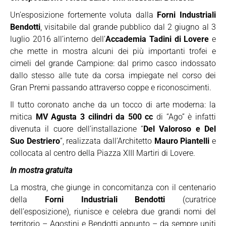
Un’esposizione fortemente voluta dalla
Forni Industriali
Bendotti
, visitabile dal grande pubblico dal 2 giugno al 3
luglio 2016 all’interno dell’
Accademia Tadini di Lovere
e
che mette in mostra alcuni dei più importanti trofei e
cimeli del grande Campione: dal primo casco indossato
dallo stesso alle tute da corsa impiegate nel corso dei
Gran Premi passando attraverso coppe e riconoscimenti.
Il tutto coronato anche da un tocco di arte moderna: la
mitica
MV Agusta 3 cilindri da 500 cc
di “Ago” è infatti
divenuta il cuore dell’installazione “
Del Valoroso e Del
Suo Destriero
“, realizzata dall’Architetto
Mauro Piantelli
e
collocata al centro della Piazza XIII Martiri di Lovere.
In mostra gratuita
La mostra, che giunge in concomitanza con il centenario
della
Forni Industriali Bendotti
(curatrice
dell’esposizione), riunisce e celebra due grandi nomi del
territorio – Agostini e Bendotti appunto – da sempre uniti