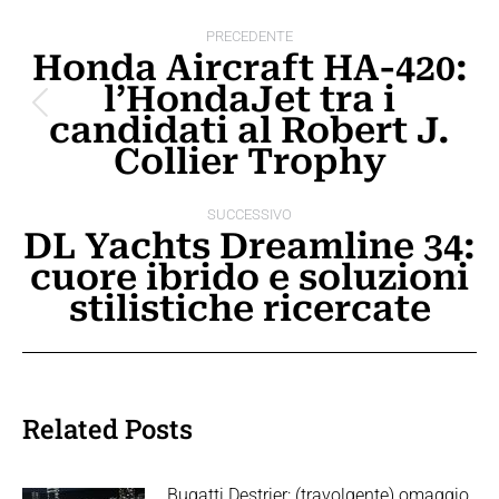
Naviga
PRECEDENTE
tra
Honda Aircraft HA-420:
l’HondaJet tra i
i
Post
candidati al Robert J.
post
precedente:
Collier Trophy
SUCCESSIVO
DL Yachts Dreamline 34:
cuore ibrido e soluzioni
Prossimo
stilistiche ricercate
post:
Related Posts
Bugatti Destrier: (travolgente) omaggio