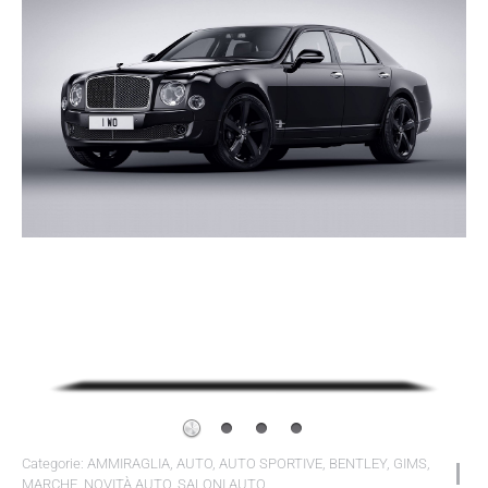
Categorie:
AMMIRAGLIA
,
AUTO
,
AUTO SPORTIVE
,
BENTLEY
,
GIMS
,
MARCHE
,
NOVITÀ AUTO
,
SALONI AUTO