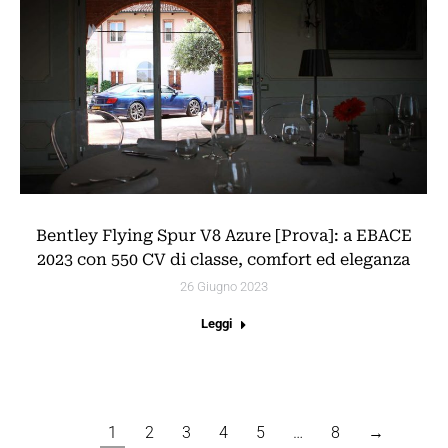
Bentley Flying Spur V8 Azure [Prova]: a EBACE
2023 con 550 CV di classe, comfort ed eleganza
26 Giugno 2023
Leggi
1
2
3
4
5
…
8
→