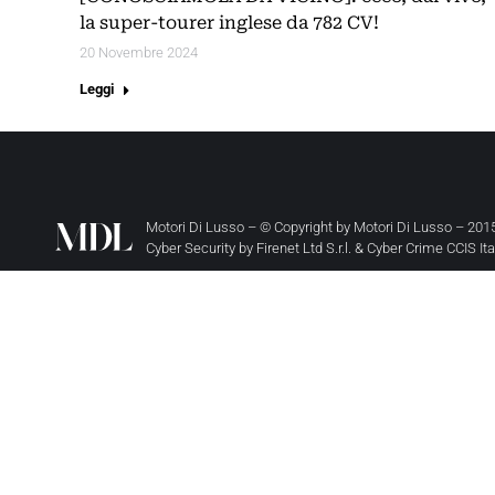
la super-tourer inglese da 782 CV!
20 Novembre 2024
Leggi
Motori Di Lusso – © Copyright by
Motori Di Lusso
– 2015
Cyber Security by
Firenet Ltd S.r.l.
&
Cyber Crime CCIS It