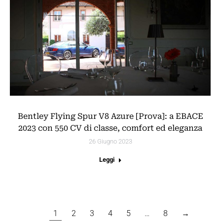
Bentley Flying Spur V8 Azure [Prova]: a EBACE
2023 con 550 CV di classe, comfort ed eleganza
26 Giugno 2023
Leggi
1
2
3
4
5
…
8
→