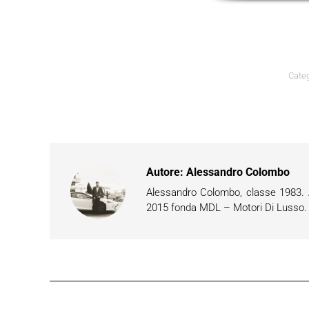
Categ
Autore:
Alessandro Colombo
Alessandro Colombo, classe 1983. Ap
2015 fonda MDL – Motori Di Lusso. È 
Naviga