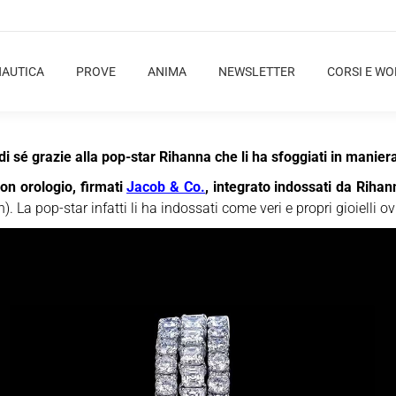
NAUTICA
PROVE
ANIMA
NEWSLETTER
CORSI E W
 di sé grazie alla pop-star Rihanna che li ha sfoggiati in mani
 con orologio, firmati
Jacob & Co.
, integrato
indossati da Rihan
). La pop-star infatti li ha indossati come veri e propri gioielli