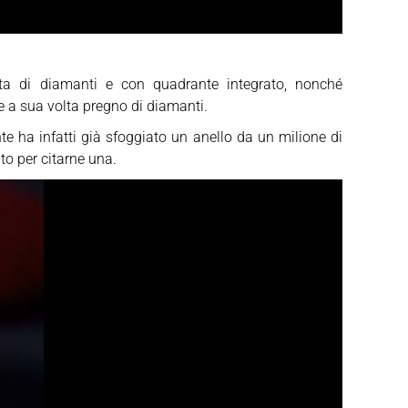
ta di diamanti e con quadrante integrato, nonché
e a sua volta pregno di diamanti.
te ha infatti già sfoggiato un anello da un milione di
nto per citarne una.