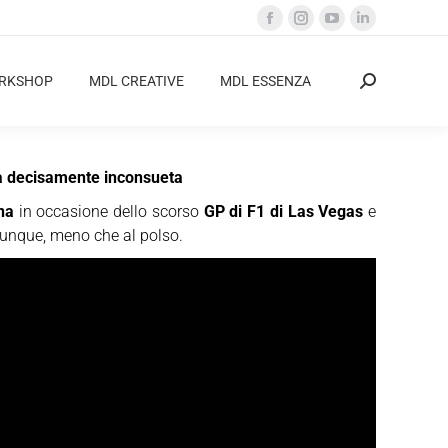
Facebook
Instagram
YouTube
Linkedin
page
page
page
page
opens
opens
opens
opens
ORKSHOP
MDL CREATIVE
MDL ESSENZA
Cerca:
in
in
in
in
new
new
new
new
window
window
window
window
era decisamente inconsueta
na
in occasione dello scorso
GP di F1 di Las Vegas
e
 ovunque, meno che al polso.