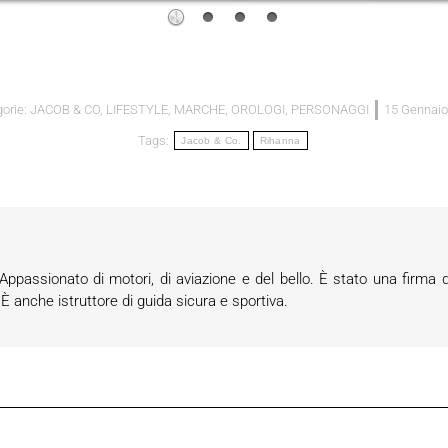
orie:
JACOB & CO
,
LIFESTYLE
,
MARCHE
,
OROLOGI
,
PERSONAGGI
15 Gennaio
Tags:
Jacob & Co.
Rihanna
passionato di motori, di aviazione e del bello. È stato una firma d
anche istruttore di guida sicura e sportiva.