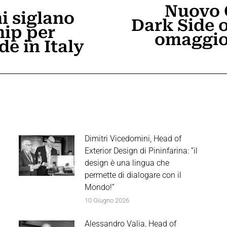
Nuovo 
i siglano
Dark Side o
hip per
Prossimo
omaggio
de in Italy
post:
Dimitri Vicedomini, Head of
Exterior Design di Pininfarina: “il
design è una lingua che
permette di dialogare con il
Mondo!”
10 Giugno 2026
Alessandro Valia, Head of