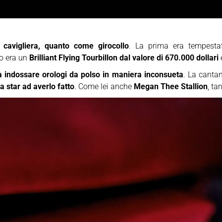
cavigliera, quanto come girocollo
. La prima era tempesta
do era un
Brilliant Flying Tourbillon dal valore di 670.000 dollari
 indossare orologi da polso in maniera inconsueta
. La cantan
ca star ad averlo fatto
. Come lei anche
Megan Thee Stallion
, ta