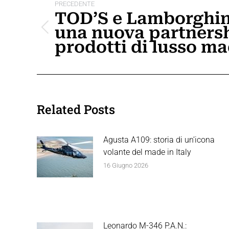
tra
PRECEDENTE
TOD’S e Lamborghin
i
una nuova partners
Post
post
prodotti di lusso ma
precedente:
Related Posts
Agusta A109: storia di un’icona
volante del made in Italy
16 Giugno 2026
Leonardo M-346 P.A.N.: