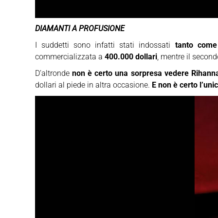
DIAMANTI A PROFUSIONE
I suddetti sono infatti stati indossati
tanto come 
commercializzata a
400.000 dollari
, mentre il secon
D’altronde
non è certo una sorpresa vedere Rihanna
dollari al piede in altra occasione.
E non è certo l’uni