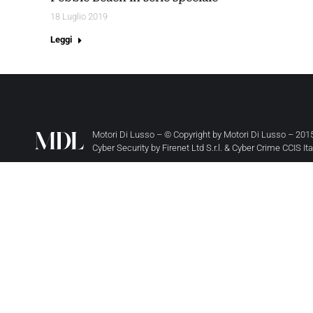
18 Luglio 2019
Leggi
Motori Di Lusso – © Copyright by
Motori Di Lusso
– 2015
Cyber Security by
Firenet Ltd S.r.l.
&
Cyber Crime CCIS It