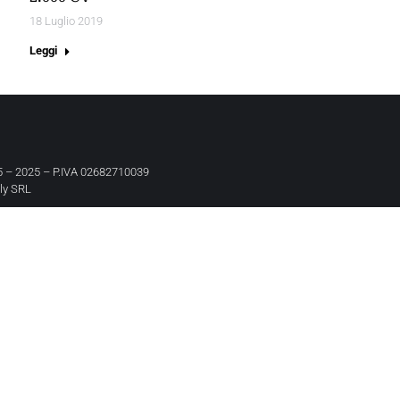
18 Luglio 2019
Leggi
 – 2025 – P.IVA 02682710039
aly SRL