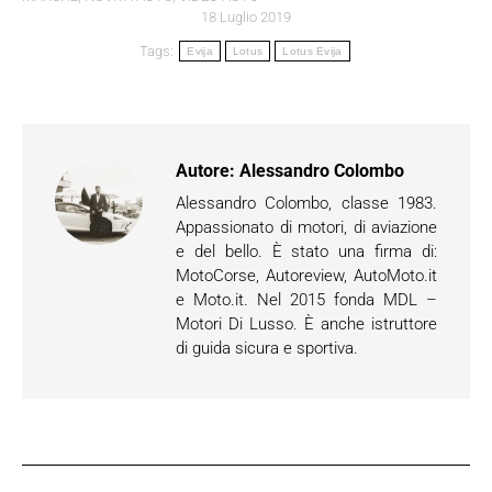
18 Luglio 2019
Tags:
Evija
Lotus
Lotus Evija
Autore:
Alessandro Colombo
Alessandro Colombo, classe 1983.
Appassionato di motori, di aviazione
e del bello. È stato una firma di:
MotoCorse, Autoreview, AutoMoto.it
e Moto.it. Nel 2015 fonda MDL –
Motori Di Lusso. È anche istruttore
di guida sicura e sportiva.
Naviga