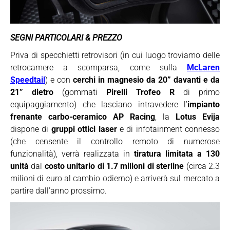
SEGNI PARTICOLARI & PREZZO
Priva di specchietti retrovisori (in cui luogo troviamo delle
retrocamere a scomparsa, come sulla
McLaren
Speedtail
) e con
cerchi in magnesio da 20” davanti e da
21” dietro
(gommati
Pirelli Trofeo R
di primo
equipaggiamento) che lasciano intravedere l’
impianto
frenante carbo-ceramico AP Racing
, la
Lotus Evija
dispone di
gruppi ottici laser
e di infotainment connesso
(che censente il controllo remoto di numerose
funzionalità), verrà realizzata in
tiratura limitata a 130
unità
dal
costo unitario di 1.7 milioni di sterline
(circa 2.3
milioni di euro al cambio odierno) e arriverà sul mercato a
partire dall’anno prossimo.