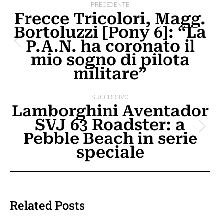
PRECEDENTE
tra
Frecce Tricolori, Magg.
Bortoluzzi [Pony 6]: “La
i
P.A.N. ha coronato il
Post
post
mio sogno di pilota
precedente:
militare”
SUCCESSIVO
Lamborghini Aventador
SVJ 63 Roadster: a
Prossimo
Pebble Beach in serie
post:
speciale
Related Posts