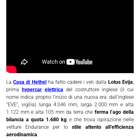
La
Casa di Hethel
ha fatto cadere i veli dalla
Lotus Evija
,
prima
hypercar
elettrica
del costruttore inglese (il cui
nome indica proprio l’inizio di una nuova era: dall’inglese
“EVE”, vigilia) lunga 4.046 mm, larga 2.000 mm e alta
1.122 mm e alta 105 mm da terra che
ferma l’ago della
bilancia a quota 1.680 kg
e che trova ispirazione nelle
vetture Endurance per lo
stile attento all’efficienza
aerodinamica
.