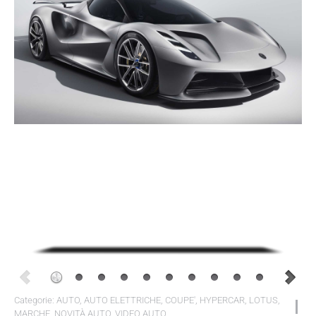
Categorie:
AUTO
,
AUTO ELETTRICHE
,
COUPE'
,
HYPERCAR
,
LOTUS
,
MARCHE
,
NOVITÀ AUTO
,
VIDEO AUTO