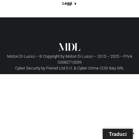
Leggi
Motori Di Lusso – © Copyright by
Motori Di Lusso
– 2015 – 2025 – P.IVA
02682710039
Cyber Security by
Firenet Ltd S.r.l.
&
Cyber Crime CCIS Italy SRL
Traduci