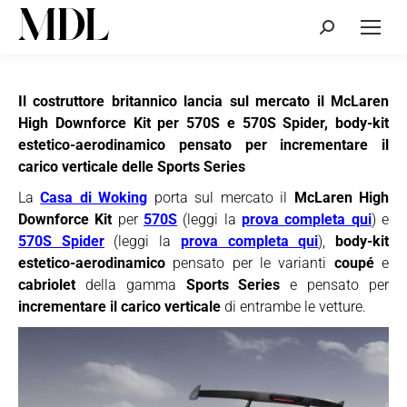
Cerca:
Il costruttore britannico lancia sul mercato il McLaren
High Downforce Kit per 570S e 570S Spider, body-kit
estetico-aerodinamico pensato per incrementare il
carico verticale delle Sports Series
La
Casa di Woking
porta sul mercato il
McLaren High
Downforce Kit
per
570S
(leggi la
prova completa qui
) e
570S Spider
(leggi la
prova completa qui
),
body-kit
estetico-aerodinamico
pensato per le varianti
coupé
e
cabriolet
della gamma
Sports Series
e pensato per
incrementare il carico verticale
di entrambe le vetture.