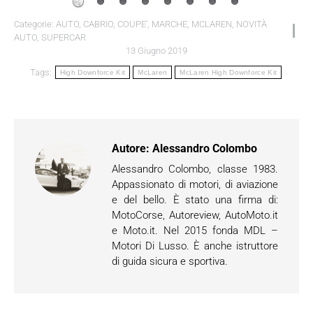
Categorie:
AUTO
,
CABRIO
,
COUPE'
,
MARCHE
,
MCLAREN
,
NOVITÀ
AUTO
,
SUPERCAR
13 Giugno 2019
Tags:
High Downforce Kit
McLaren
McLaren High Downforce Kit
Autore:
Alessandro Colombo
Alessandro Colombo, classe 1983.
Appassionato di motori, di aviazione
e del bello. È stato una firma di:
MotoCorse, Autoreview, AutoMoto.it
e Moto.it. Nel 2015 fonda MDL –
Motori Di Lusso. È anche istruttore
di guida sicura e sportiva.