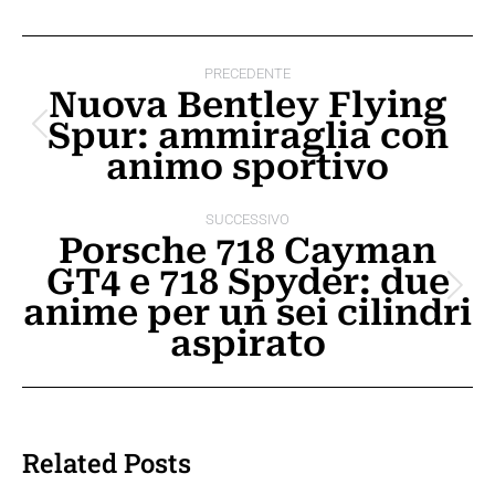
Naviga
PRECEDENTE
tra
Nuova Bentley Flying
Spur: ammiraglia con
i
Post
animo sportivo
precedente:
post
SUCCESSIVO
Porsche 718 Cayman
GT4 e 718 Spyder: due
Prossimo
anime per un sei cilindri
post:
aspirato
Related Posts