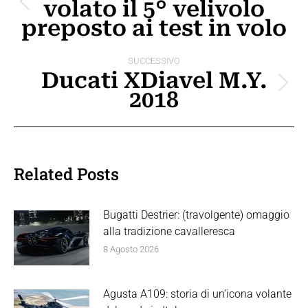
volato il 5° velivolo
i
Post
preposto ai test in volo
precedente:
post
SUCCESSIVO
Ducati XDiavel M.Y.
Prossimo
2018
post:
Related Posts
Bugatti Destrier: (travolgente) omaggio
alla tradizione cavalleresca
8 Agosto 2026
Agusta A109: storia di un’icona volante