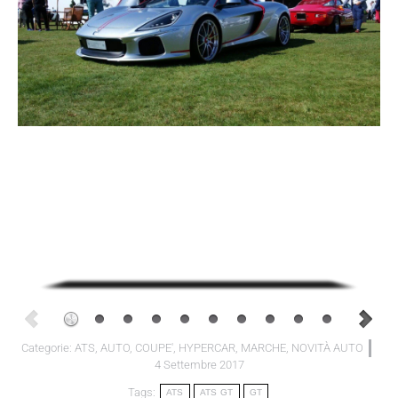
Categorie:
ATS
,
AUTO
,
COUPE'
,
HYPERCAR
,
MARCHE
,
NOVITÀ AUTO
4 Settembre 2017
Tags:
ATS
ATS GT
GT