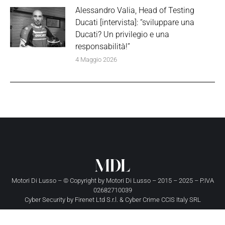
Alessandro Valia, Head of Testing
Ducati [intervista]: “sviluppare una
Ducati? Un privilegio e una
responsabilità!”
4 Maggio 2026
Motori Di Lusso – © Copyright by
Motori Di Lusso
– 2015 – 2025 – P.IVA
02682710039
Cyber Security by
Firenet Ltd S.r.l.
&
Cyber Crime CCIS Italy SRL