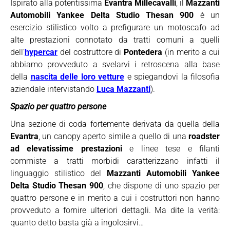
Ispirato alla potentissima
Evantra Millecavalli
, il
Mazzanti
Automobili Yankee Delta Studio Thesan 900
è un
esercizio stilistico volto a prefigurare un motoscafo ad
alte prestazioni connotato da tratti comuni a quelli
dell’
hypercar
del costruttore di
Pontedera
(in merito a cui
abbiamo provveduto a svelarvi i retroscena alla base
della
nascita delle loro vetture
e spiegandovi la filosofia
aziendale intervistando
Luca Mazzanti
).
Spazio per quattro persone
Una sezione di coda fortemente derivata da quella della
Evantra
, un canopy aperto simile a quello di una
roadster
ad elevatissime prestazioni
e linee tese e filanti
commiste a tratti morbidi caratterizzano infatti il
linguaggio stilistico del
Mazzanti Automobili Yankee
Delta Studio Thesan 900
, che dispone di uno spazio per
quattro persone e in merito a cui i costruttori non hanno
provveduto a fornire ulteriori dettagli. Ma dite la verità:
quanto detto basta già a ingolosirvi…