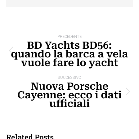
Naviga
PRECEDENTE
tra
BD Yachts BD56:
quando la barca a vela
i
Post
vuole fare lo yacht
precedente:
post
SUCCESSIVO
Nuova Porsche
Cayenne: ecco i dati
Prossimo
ufficiali
post:
Related Posts