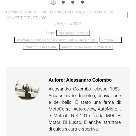
Categorie:
MARCHE
,
MOTOSCAFI
,
NAUTICA
,
NOVITÀ NAUTICA
,
YANKEE DELTA STUDIO
29 Agosto 2017
Tags:
Mazzanti Automobili
Mazzanti Automobili Yankee Delta Studio Thesan 900
Thesan 900
Yankee Delta Studio
Yankee Delta Studio Thesan 900
Autore:
Alessandro Colombo
Alessandro Colombo, classe 1983.
Appassionato di motori, di aviazione
e del bello. È stato una firma di:
MotoCorse, Autoreview, AutoMoto.it
e Moto.it. Nel 2015 fonda MDL –
Motori Di Lusso. È anche istruttore
di guida sicura e sportiva.