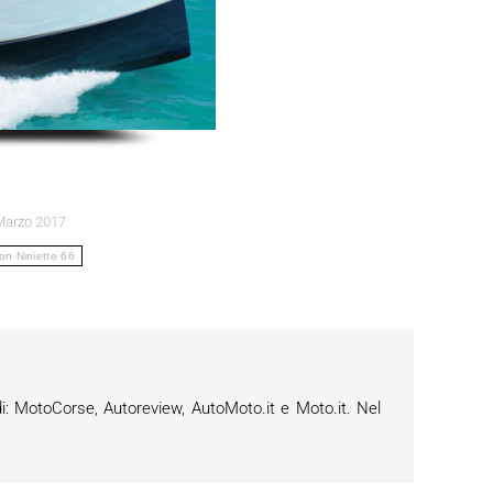
Marzo 2017
n Niniette 66
i: MotoCorse, Autoreview, AutoMoto.it e Moto.it. Nel