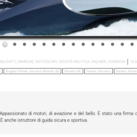
:
BUGATTI
,
MARCHE
,
MOTOSCAFI
,
NOVITÀ NAUTICA
,
PALMER JOHNSON
16 
i
Bugatti Palmer Johnson Niniette 66
Niniette 66
Palmer Johnson
Palmer Johnso
passionato di motori, di aviazione e del bello. È stato una firma d
anche istruttore di guida sicura e sportiva.