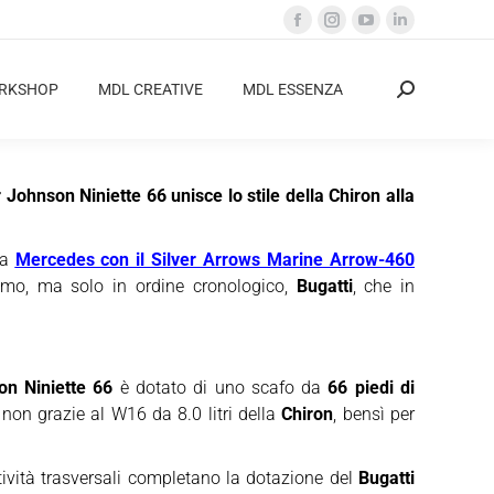
Facebook
Instagram
YouTube
Linkedin
page
page
page
page
opens
opens
opens
opens
ORKSHOP
MDL CREATIVE
MDL ESSENZA
Cerca:
in
in
in
in
new
new
new
new
window
window
window
window
Johnson Niniette 66 unisce lo stile della Chiron alla
ma
Mercedes con il Silver Arrows Marine Arrow-460
timo, ma solo in ordine cronologico,
Bugatti
, che in
on Niniette 66
è dotato di uno scafo da
66 piedi di
non grazie al W16 da 8.0 litri della
Chiron
, bensì per
tività trasversali completano la dotazione del
Bugatti