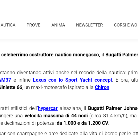
NAUTICA
PROVE
ANIMA
NEWSLETTER
CORSI E W
il celeberrimo costruttore nautico monegasco, il Bugatti Palmer 
e stanno diventando attivi anche nel mondo della nautica: pri
 AM37
e infine
Lexus con lo Sport Yacht concept
. E ora, ul
Niniette 66
, un maxi-motoscafo ispirato alla
Chiron
.
ti stilistici dell’
hypercar
alsaziana, il
Bugatti Palmer Johns
iungere una
velocità massima di 44 nodi
(circa 81.4 km/h), ma 
e declinazioni di potenza:
da 1.000 e da 1.200 CV
.
bar con champagne e aree dedicate alla vita di bordo per le at