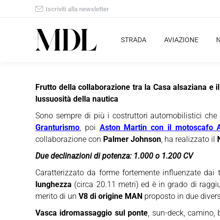
Iscriviti alla newsletter
STRADA
AVIAZIONE
Frutto della collaborazione tra la Casa alsaziana e 
lussuosità della nautica
Sono sempre di più i costruttori automobilistici ch
Granturismo
, poi
Aston Martin con il motoscafo
collaborazione con
Palmer Johnson
, ha realizzato il
Due declinazioni di potenza: 1.000 o 1.200 CV
Caratterizzato da forme fortemente influenzate dai trat
lunghezza
(circa 20.11 metri) ed è in grado di ragg
merito di un
V8 di origine MAN
proposto in due divers
Vasca idromassaggio sul ponte
, sun-deck, camino, 