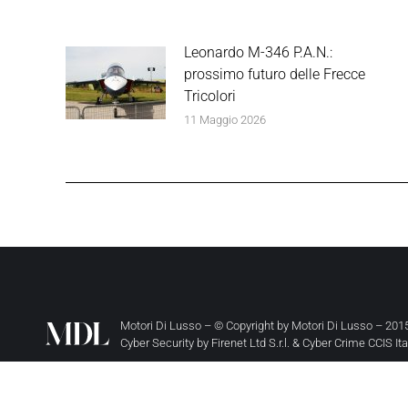
Leonardo M-346 P.A.N.:
prossimo futuro delle Frecce
Tricolori
11 Maggio 2026
Motori Di Lusso – © Copyright by
Motori Di Lusso
– 2015
Cyber Security by
Firenet Ltd S.r.l.
&
Cyber Crime CCIS It