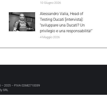
10 Giugno 2026
Alessandro Valia, Head of
Testing Ducati [intervista]:
“sviluppare una Ducati? Un
privilegio e una responsabilità!”
4 Maggio 2026
 – 2025 – P.IVA 02682710039
aly SRL