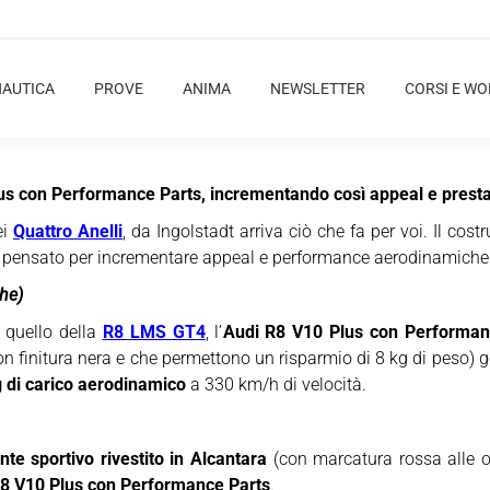
NAUTICA
PROVE
ANIMA
NEWSLETTER
CORSI E W
lus con Performance Parts, incrementando così appeal e presta
ei
Quattro Anelli
, da Ingolstadt arriva ciò che fa per voi. Il cost
pensato per incrementare appeal e performance aerodinamiche d
he)
e quello della
R8 LMS GT4
, l’
Audi R8 V10 Plus con Performan
n finitura nera e che permettono un risparmio di 8 kg di peso)
g di carico aerodinamico
a 330 km/h di velocità.
nte sportivo rivestito in Alcantara
(con marcatura rossa alle or
8 V10 Plus con Performance Parts
.