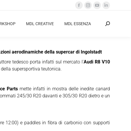
Facebook
Instagram
YouTube
Linkedin
page
page
page
page
opens
opens
opens
opens
ORKSHOP
MDL CREATIVE
MDL ESSENZA
Cerca:
in
in
in
in
new
new
new
new
window
window
window
window
zioni aerodinamiche della supercar di Ingolstadt
ruttore tedesco porta infatti sul mercato l’
Audi R8 V10
ella supersportiva teutonica.
ce Parts
mette infatti in mostra delle inedite canard
 gommati 245/30 R20 davanti e 305/30 R20 dietro e un
e 12:00) e paddles in fibra di carbonio con supporti