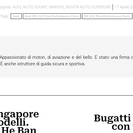
egorie:
AUDI
,
AUTO
,
COUPE'
,
MARCHE
,
NOVITÀ AUTO
,
SUPERCAR
17 Aprile 
Tags:
Audi
Audi R8 V10 Plus Performance Parts
R8 V10 Plus Performance Parts
passionato di motori, di aviazione e del bello. È stato una firma d
anche istruttore di guida sicura e sportiva.
ingapore
Bugatti 
delli.
Prossimo
con 
i He Ban
post: