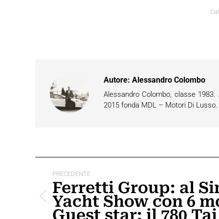
Cat
Autore:
Alessandro Colombo
Alessandro Colombo, classe 1983. Ap
2015 fonda MDL – Motori Di Lusso. È 
Naviga
PRECEDENTE
tra
Ferretti Group: al S
Yacht Show con 6 mo
i
Post
Guest star: il 780 Ta
precedente:
post