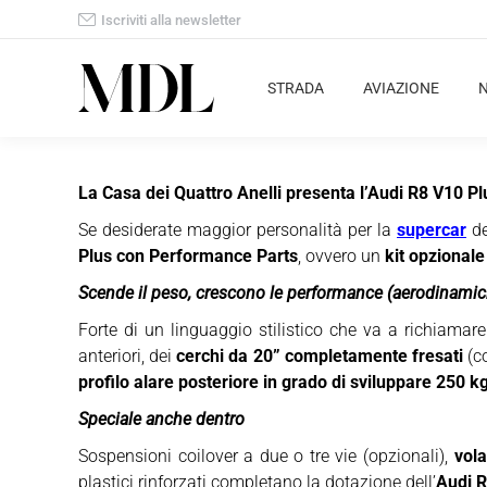
Iscriviti alla newsletter
STRADA
AVIAZIONE
La Casa dei Quattro Anelli presenta l’Audi R8 V10 P
Se desiderate maggior personalità per la
supercar
d
Plus con Performance Parts
, ovvero un
kit opzionale
Scende il peso, crescono le performance (aerodinamic
Forte di un linguaggio stilistico che va a richiamar
anteriori, dei
cerchi da 20” completamente fresati
(co
profilo alare posteriore in grado di sviluppare 250 k
Speciale anche dentro
Sospensioni coilover a due o tre vie (opzionali),
vola
plastici rinforzati completano la dotazione dell’
Audi R