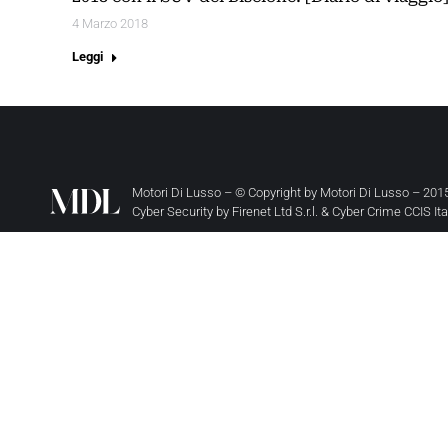
4 Marzo 2018
Leggi
Motori Di Lusso – © Copyright by
Motori Di Lusso
– 2015
Cyber Security by
Firenet Ltd S.r.l.
&
Cyber Crime CCIS It