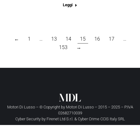
Leggi
←
1
…
13
14
15
16
17
…
153
→
Motori Di Lusso – © Copyright by
Motori Di Lusso
– 2015 – 2025 – P.IVA
02682710039
Cyber Security by
Firenet Ltd S.r.l.
&
Cyber Crime CCIS Italy SRL