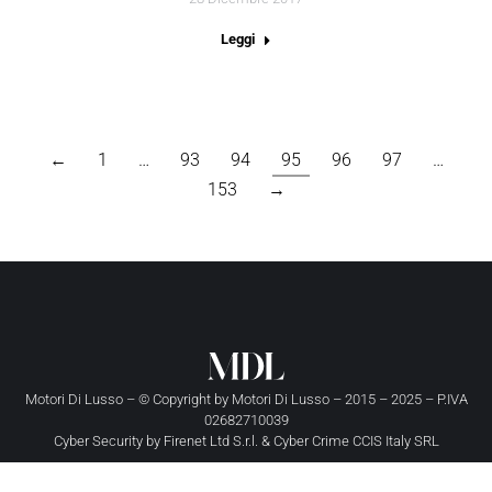
Leggi
←
1
…
93
94
95
96
97
…
153
→
Motori Di Lusso – © Copyright by
Motori Di Lusso
– 2015 – 2025 – P.IVA
02682710039
Cyber Security by
Firenet Ltd S.r.l.
&
Cyber Crime CCIS Italy SRL