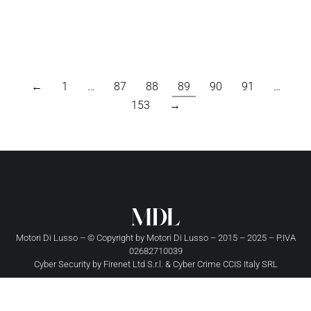
←
1
…
87
88
89
90
91
…
153
→
Motori Di Lusso – © Copyright by
Motori Di Lusso
– 2015 – 2025 – P.IVA
02682710039
Cyber Security by
Firenet Ltd S.r.l.
&
Cyber Crime CCIS Italy SRL