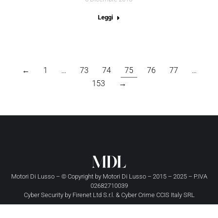
Leggi
←
1
…
73
74
75
76
77
…
153
→
Motori Di Lusso – © Copyright by
Motori Di Lusso
– 2015 – 2025 – P.IVA
02682710039
Cyber Security by
Firenet Ltd S.r.l.
&
Cyber Crime CCIS Italy SRL