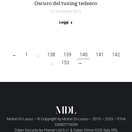
Oscuro del tuning tedesco
22 Dicembre 2015
Leggi
←
1
…
138
139
140
141
142
…
153
→
Motori Di Lusso – © Copyright by
Motori Di Lusso
– 2015 – 2025 – P.IVA
02682710039
Cyber Security by
Firenet Ltd S.r.l.
&
Cyber Crime CCIS Italy SRL