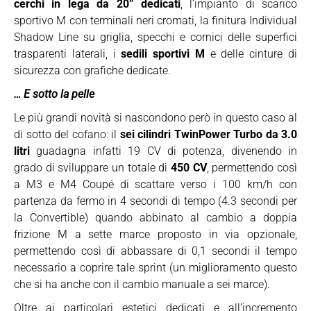
cerchi in lega da 20” dedicati
, l’impianto di scarico
sportivo M con terminali neri cromati, la finitura Individual
Shadow Line su griglia, specchi e cornici delle superfici
trasparenti laterali, i
sedili sportivi M
e delle cinture di
sicurezza con grafiche dedicate.
… E sotto la pelle
Le più grandi novità si nascondono però in questo caso al
di sotto del cofano: il
sei cilindri TwinPower Turbo da 3.0
litri
guadagna infatti 19 CV di potenza, divenendo in
grado di sviluppare un totale di
450 CV
, permettendo così
a M3 e M4 Coupé di scattare verso i 100 km/h con
partenza da fermo in 4 secondi di tempo (4.3 secondi per
la Convertible) quando abbinato al cambio a doppia
frizione M a sette marce proposto in via opzionale,
permettendo così di abbassare di 0,1 secondi il tempo
necessario a coprire tale sprint (un miglioramento questo
che si ha anche con il cambio manuale a sei marce).
Oltre ai particolari estetici dedicati e all’incremento