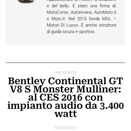
e del bello. È stato una firma di:
MotoCorse, Autoreview, AutoMoto.it
e Moto.it. Nel 2015 fonda MDL –
Motori Di Lusso. È anche istruttore
di guida sicura e sportiva.
Naviga
PRECEDENTE
tra
Bentley Continental GT
V8 S Monster Mulliner:
i
al CES 2016 con
Post
post
impianto audio da 3.400
precedente:
watt
SUCCESSIVO