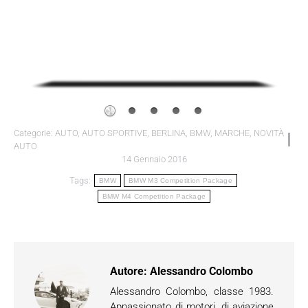
Categorie:
AUTO
,
AUTO SPORTIVE
,
BERLINA
,
BMW
,
MARCHE
,
NOVITÀ
AUTO
14 Gennaio 2016
Tags:
BMW
BMW M3 Competition Package
BMW M4 Competition Package
Autore:
Alessandro Colombo
Alessandro Colombo, classe 1983.
Appassionato di motori, di aviazione