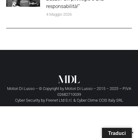
responsabilità!”
4 Maggio 2026
Motori Di Lusso – © Copyright by
Motori Di Lusso
– 2015 – 2025 – P.IVA
02682710039
Cyber Security by
Firenet Ltd S.r.l.
&
Cyber Crime CCIS Italy SRL
Traduci