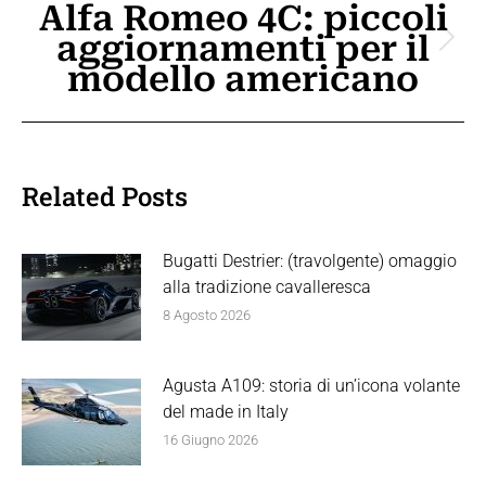
Alfa Romeo 4C: piccoli
aggiornamenti per il
Prossimo
modello americano
post:
Related Posts
Bugatti Destrier: (travolgente) omaggio
alla tradizione cavalleresca
8 Agosto 2026
Agusta A109: storia di un’icona volante
del made in Italy
16 Giugno 2026