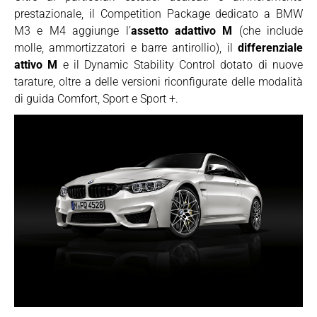
prestazionale, il Competition Package dedicato a BMW
M3 e M4 aggiunge l’
assetto adattivo M
(che include
molle, ammortizzatori e barre antirollio), il
differenziale
attivo M
e il Dynamic Stability Control dotato di nuove
tarature, oltre a delle versioni riconfigurate delle modalità
di guida Comfort, Sport e Sport +.