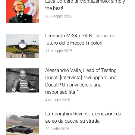
Luca Cordero di Montezemolo: simply
the best!
20 Maggio 2026
Leonardo M-346 P.A.N.: prossimo
futuro delle Frecce Tricolori
11 Maggio 2026
Alessandro Valia, Head of Testing
Ducati [intervista]: “sviluppare una
Ducati? Un privilegio e una
responsabilità!”
4 Maggio 2026
Lamborghini Reventón: emozioni da
aereo da caccia su strada
29 Aprile 2026