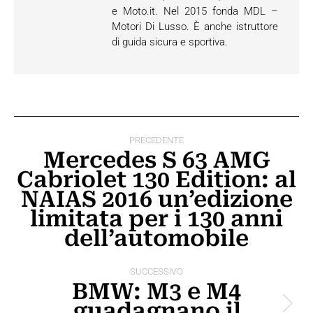
e Moto.it. Nel 2015 fonda MDL –
Motori Di Lusso. È anche istruttore
di guida sicura e sportiva.
Naviga
PRECEDENTE
tra
Mercedes S 63 AMG
Cabriolet 130 Edition: al
i
NAIAS 2016 un’edizione
Post
post
limitata per i 130 anni
precedente:
dell’automobile
SUCCESSIVO
BMW: M3 e M4
guadagnano il
Prossimo