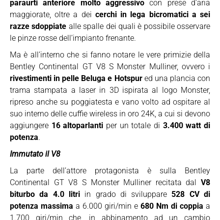
paraurti anteriore molto aggressivo
con prese d’aria
maggiorate, oltre a dei
cerchi in lega bicromatici a sei
razze sdoppiate
alle spalle dei quali è possibile osservare
le pinze rosse dell’impianto frenante.
Ma è all’interno che si fanno notare le vere primizie della
Bentley Continental GT V8 S Monster Mulliner, ovvero i
rivestimenti in pelle Beluga e Hotspur
ed una plancia con
trama stampata a laser in 3D ispirata al logo Monster,
ripreso anche su poggiatesta e vano volto ad ospitare al
suo interno delle cuffie wireless in oro 24K, a cui si devono
aggiungere
16 altoparlanti
per un totale di
3.400 watt di
potenza
.
Immutato il V8
La parte dell’attore protagonista è sulla Bentley
Continental GT V8 S Monster Mulliner recitata dal
V8
biturbo da 4.0 litri
in grado di sviluppare
528 CV di
potenza massima
a 6.000 giri/min e
680 Nm di coppia
a
1.700 giri/min che, in abbinamento ad un cambio