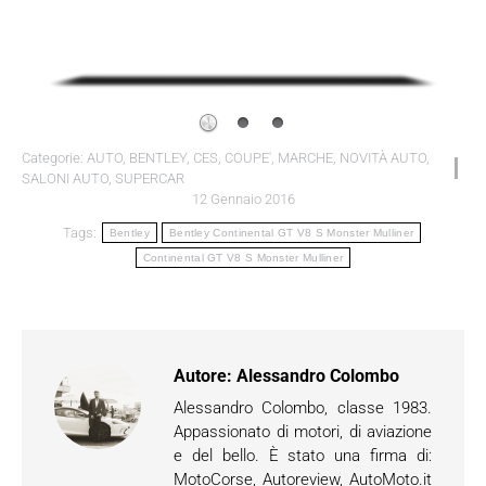
Categorie:
AUTO
,
BENTLEY
,
CES
,
COUPE'
,
MARCHE
,
NOVITÀ AUTO
,
SALONI AUTO
,
SUPERCAR
12 Gennaio 2016
Tags:
Bentley
Bentley Continental GT V8 S Monster Mulliner
Continental GT V8 S Monster Mulliner
Autore:
Alessandro Colombo
Alessandro Colombo, classe 1983.
Appassionato di motori, di aviazione
e del bello. È stato una firma di:
MotoCorse, Autoreview, AutoMoto.it