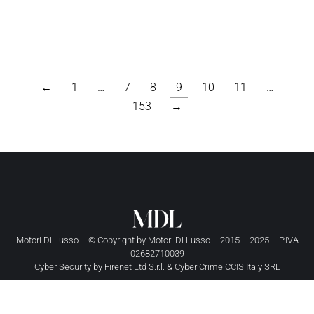
←
1
…
7
8
9
10
11
…
153
→
Motori Di Lusso – © Copyright by
Motori Di Lusso
– 2015 – 2025 – P.IVA
02682710039
Cyber Security by
Firenet Ltd S.r.l.
&
Cyber Crime CCIS Italy SRL