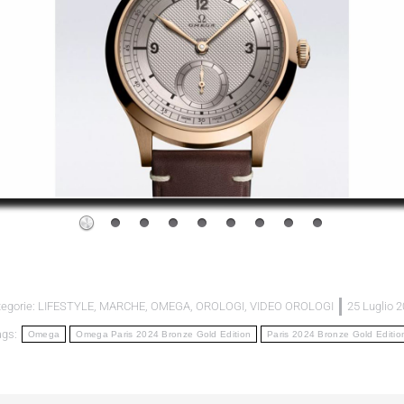
egorie:
LIFESTYLE
,
MARCHE
,
OMEGA
,
OROLOGI
,
VIDEO OROLOGI
25 Luglio 
ags:
Omega
Omega Paris 2024 Bronze Gold Edition
Paris 2024 Bronze Gold Editio