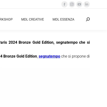
Facebook
Instagram
YouTube
Linkedin
page
page
page
page
opens
opens
opens
opens
ORKSHOP
MDL CREATIVE
MDL ESSENZA
Cerca:
in
in
in
in
new
new
new
new
window
window
window
window
 Paris 2024 Bronze Gold Edition, segnatempo che si
4 Bronze Gold Edition
,
segnatempo
che si propone di