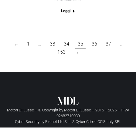
Leggi
←
1
…
33
34
35
36
37
…
153
→
Motori Di Lusso – © Copyright by
Motori Di Lusso
– 2015 – 2025 – P.IVA
02682710039
Cyber Security by
Firenet Ltd S.r.l.
&
Cyber Crime CCIS Italy SRL