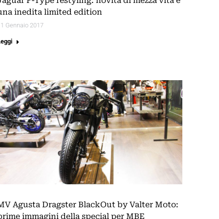
Jaguar F-Type restyling: novità di mezza vita e
una inedita limited edition
11 Gennaio 2017
Leggi
MV Agusta Dragster BlackOut by Valter Moto:
prime immagini della special per MBE