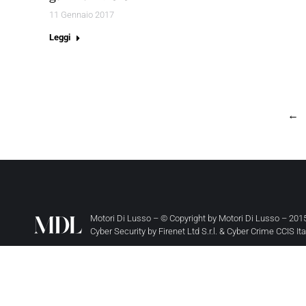
11 Gennaio 2017
Leggi
←
Motori Di Lusso – © Copyright by
Motori Di Lusso
– 2015
Cyber Security by
Firenet Ltd S.r.l.
&
Cyber Crime CCIS It