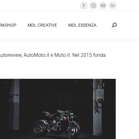
Facebook
Instagram
YouTube
Linkedin
page
page
page
page
opens
opens
opens
opens
ORKSHOP
MDL CREATIVE
MDL ESSENZA
Cerca:
in
in
in
in
new
new
new
new
window
window
window
window
Autoreview, AutoMoto.it e Moto.it. Nel 2015 fonda