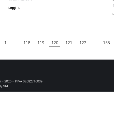
Leggi
1
…
118
119
120
121
122
…
153
 – 2025 – P.IVA 02682710039
aly SRL