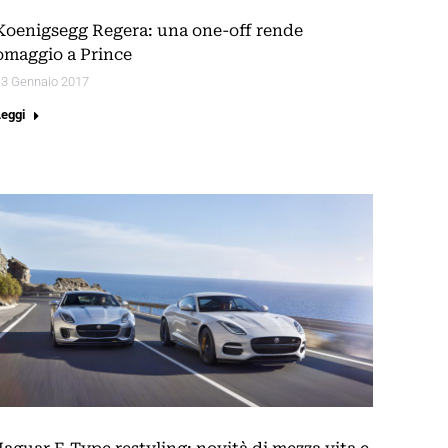
Koenigsegg Regera: una one-off rende
omaggio a Prince
13 Gennaio 2017
Leggi