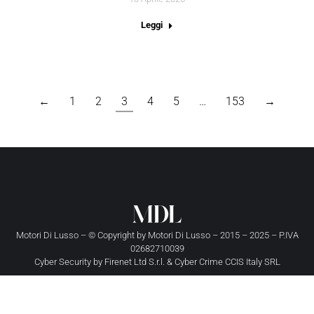
Leggi
←
1
2
3
4
5
…
153
→
Motori Di Lusso – © Copyright by
Motori Di Lusso
– 2015 – 2025 – P.IVA
02682710039
Cyber Security by
Firenet Ltd S.r.l.
&
Cyber Crime CCIS Italy SRL