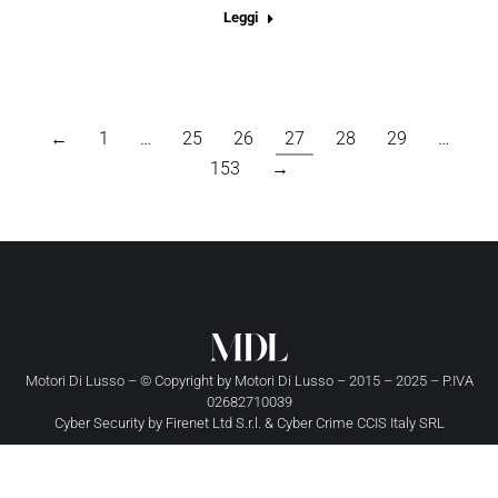
Leggi
←
1
…
25
26
27
28
29
…
153
→
Motori Di Lusso – © Copyright by
Motori Di Lusso
– 2015 – 2025 – P.IVA
02682710039
Cyber Security by
Firenet Ltd S.r.l.
&
Cyber Crime CCIS Italy SRL