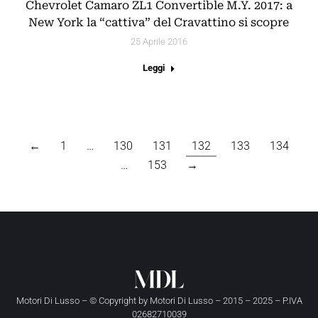
Chevrolet Camaro ZL1 Convertible M.Y. 2017: a
New York la “cattiva” del Cravattino si scopre
25 Aprile 2016
Leggi
←
1
…
130
131
132
133
134
…
153
→
Motori Di Lusso – © Copyright by
Motori Di Lusso
– 2015 – 2025 – P.IVA
02682710039