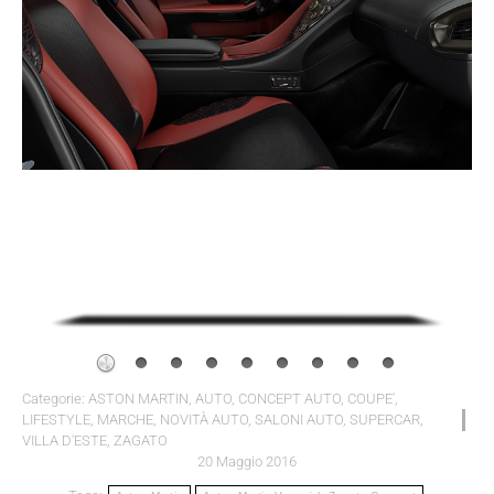
Categorie:
ASTON MARTIN
,
AUTO
,
CONCEPT AUTO
,
COUPE'
,
LIFESTYLE
,
MARCHE
,
NOVITÀ AUTO
,
SALONI AUTO
,
SUPERCAR
,
VILLA D'ESTE
,
ZAGATO
20 Maggio 2016