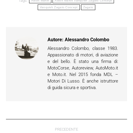
Tags:
Aston Martin
Aston Martin Vanquish Zagato Concept
Vanquish Zagato Concept
Zagato
Autore:
Alessandro Colombo
Alessandro Colombo, classe 1983.
Appassionato di motori, di aviazione
e del bello. È stato una firma di:
MotoCorse, Autoreview, AutoMoto.it
e Moto.it. Nel 2015 fonda MDL –
Motori Di Lusso. È anche istruttore
di guida sicura e sportiva.
Naviga
PRECEDENTE