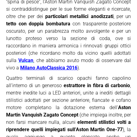
“spina di pesce”, l’Aston Martin Vanquish Zagato Concept
si contraddistingue per le sue forme eleganti e ricercate,
oltre che per dei
particolari metallici anodizzati
, per un
tetto con doppia bombatura
con trasparente posteriore
oscurato, per un parabrezza molto avvolgente e per un
lunotto proteso verso la sezione di coda, ove si
raccordano in maniera armonica i rinnovati gruppi ottici
posteriori (che ricordano molto da vicino quelli adottati
sulla
Vulcan
, che abbiamo avuto modo di osservare dal
vivo a
Milano AutoClassica 2016
).
Quattro terminali di scarico opachi fanno capolino
all’interno di un generoso
estrattore in fibra di carbonio
,
mentre inedite luci a LED anteriori, unite a inediti dettagli
stilistici adottati per sezione anteriore, fiancate e cofano
motore completano la dotazione esterna dell’
Aston
Martin Vanquish Zagato Concept
(che impiega inoltre, per
non farsi mancare nulla, alcuni
elementi stilistici volti a
riprendere quelli impiegati sull’Aston Martin One-77
), la
quale aggiunge a quanto elencato anche un