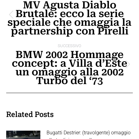
tra
MV Agusta Diablo
Brutale: ecco la serie
i
Post
speciale che omaggia la
post
precedente:
partnership con Pirelli
SUCCESSIVO
BMW 2002 Hommage
concept: a Villa d’Este
Prossimo
un omaggio alla 2002
post:
Turbo del ‘73
Related Posts
Bugatti Destrier: (travolgente) omaggio