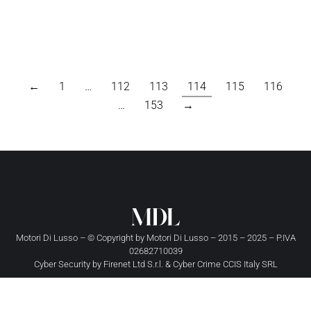
←
1
…
112
113
114
115
116
…
153
→
Motori Di Lusso – © Copyright by
Motori Di Lusso
– 2015 – 2025 – P.IVA
02682710039
Cyber Security by
Firenet Ltd S.r.l.
&
Cyber Crime CCIS Italy SRL