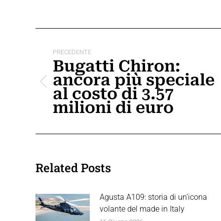
Naviga
tra
PRECEDENTE
Bugatti Chiron:
i
ancora più speciale
Post
post
al costo di 3.57
precedente:
milioni di euro
Related Posts
Agusta A109: storia di un’icona
volante del made in Italy