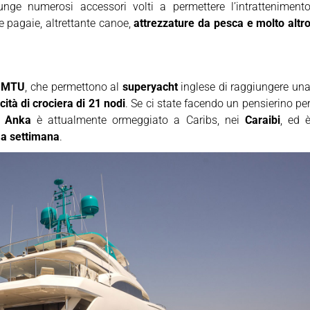
nge numerosi accessori volti a permettere l’intratteniment
e pagaie, altrettante canoe,
attrezzature da pesca e molto altr
i MTU
, che permettono al
superyacht
inglese di raggiungere un
cità di crociera di 21 nodi
. Se ci state facendo un pensierino pe
s Anka
è attualmente ormeggiato a Caribs, nei
Caraibi
, ed 
 a settimana
.