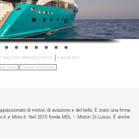
T
,
NAUTICA
,
PRINCESS YACHT
6 Aprile 2017
cess Yachts
Princess Yachts Anka
assionato di motori, di aviazione e del bello. È stato una firma
o.it e Moto.it. Nel 2015 fonda MDL – Motori Di Lusso. È anche