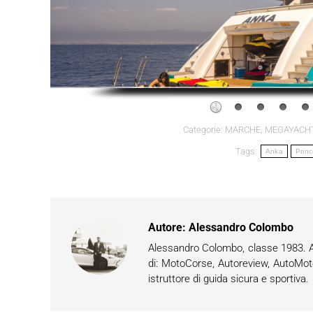
Categorie:
MARCHE
,
MEGAYACH
Tags:
Anka
Prin
Autore:
Alessandro Colombo
Alessandro Colombo, classe 1983. App
di: MotoCorse, Autoreview, AutoMot
istruttore di guida sicura e sportiva.