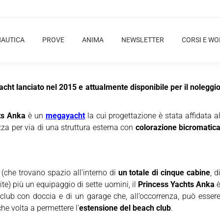
NAUTICA
PROVE
ANIMA
NEWSLETTER
CORSI E W
cht lanciato nel 2015 e attualmente disponibile per il noleggi
ts Anka
è un
megayacht
la cui progettazione è stata affidata a
izza per via di una struttura esterna con
colorazione bicromatic
(che trovano spazio all’interno di
un totale di cinque cabine
, d
ite) più un equipaggio di sette uomini, il
Princess Yachts Anka
 club con doccia e di un garage che, all’occorrenza, può esser
he volta a permettere l’
estensione del beach club
.