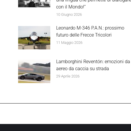
con il Mondo!”
10 Giugno 2026
Leonardo M-346 P.A.N.: prossimo
futuro delle Frecce Tricolori
11 Maggio 2026
Lamborghini Reventón: emozioni da
aereo da caccia su strada
29 Aprile 2026