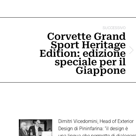
SUCCESSIVO
Corvette Grand
Sport Heritage
Edition: edizione
Prossimo
speciale per il
post:
Giappone
Dimitri Vicedomini, Head of Exterior
Design di Pininfarina: “il design è
una lingua che permette di dialogar