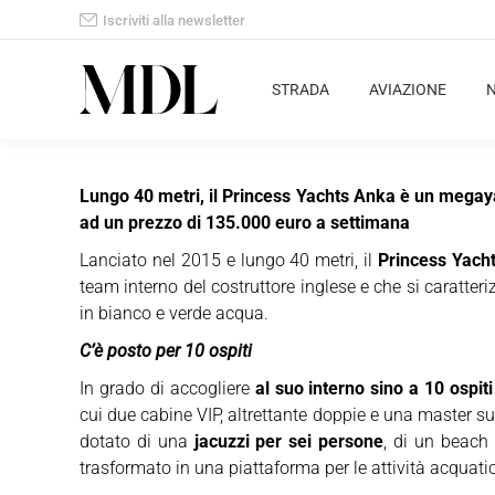
Iscriviti alla newsletter
STRADA
AVIAZIONE
Lungo 40 metri, il Princess Yachts Anka è un megaya
ad un prezzo di 135.000 euro a settimana
Lanciato nel 2015 e lungo 40 metri, il
Princess Yach
team interno del costruttore inglese e che si caratter
in bianco e verde acqua.
C’è posto per 10 ospiti
In grado di accogliere
al suo interno sino a 10 ospiti
cui due cabine VIP, altrettante doppie e una master su
dotato di una
jacuzzi per sei persone
, di un beach
trasformato in una piattaforma per le attività acquatic