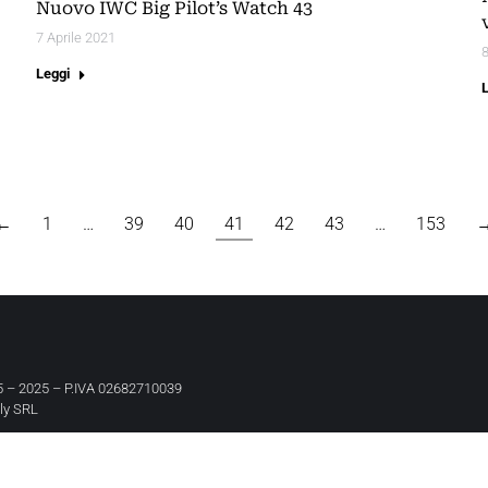
Nuovo IWC Big Pilot’s Watch 43
7 Aprile 2021
8
Leggi
←
1
…
39
40
41
42
43
…
153
 – 2025 – P.IVA 02682710039
aly SRL