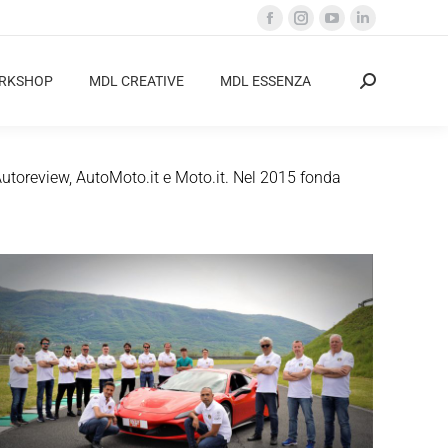
Facebook
Instagram
YouTube
Linkedin
page
page
page
page
opens
opens
opens
opens
ORKSHOP
MDL CREATIVE
MDL ESSENZA
Cerca:
in
in
in
in
new
new
new
new
window
window
window
window
Autoreview, AutoMoto.it e Moto.it. Nel 2015 fonda