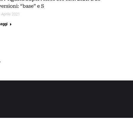
versioni: “base” e S
 Aprile 2021
Leggi
→