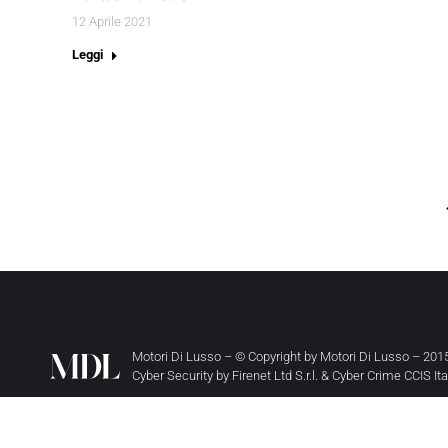
12 Aprile 2021
Leggi
Motori Di Lusso – © Copyright by
Motori Di Lusso
– 2015
Cyber Security by
Firenet Ltd S.r.l.
&
Cyber Crime CCIS It