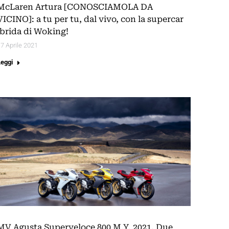
McLaren Artura [CONOSCIAMOLA DA
VICINO]: a tu per tu, dal vivo, con la supercar
ibrida di Woking!
7 Aprile 2021
Leggi
MV Agusta Superveloce 800 M.Y. 2021. Due