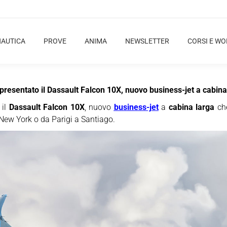
NAUTICA
PROVE
ANIMA
NEWSLETTER
CORSI E W
 presentato il Dassault Falcon 10X, nuovo business-jet a cabina 
 il
Dassault Falcon 10X
, nuovo
business-jet
a
cabina larga
che
ew York o da Parigi a Santiago.