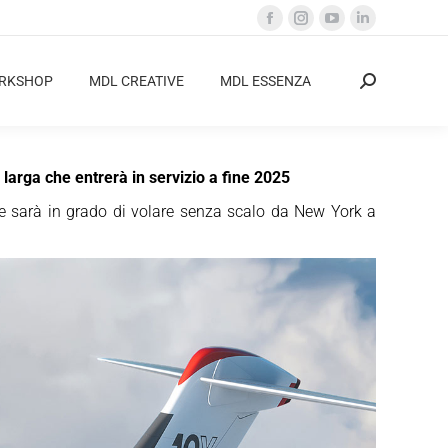
Facebook
Instagram
YouTube
Linkedin
page
page
page
page
opens
opens
opens
opens
ORKSHOP
MDL CREATIVE
MDL ESSENZA
Cerca:
in
in
in
in
new
new
new
new
window
window
window
window
larga che entrerà in servizio a fine 2025
 sarà in grado di volare senza scalo da New York a