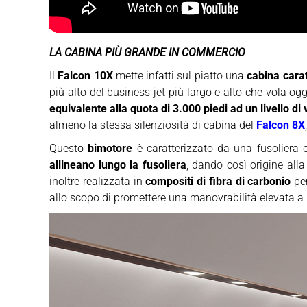
LA CABINA PIÙ GRANDE IN COMMERCIO
Il
Falcon 10X
mette infatti sul piatto una
cabina carat
più alto del business jet più largo e alto che vola o
equivalente alla quota di 3.000 piedi ad un livello di 
almeno la stessa silenziosità di cabina del
Falcon 8X
Questo
bimotore
è caratterizzato da una fusolier
allineano lungo la fusoliera
, dando così origine all
inoltre realizzata in
compositi di fibra di carbonio
per
allo scopo di promettere una manovrabilità elevata a