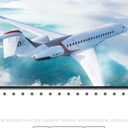
ONE
,
BUSINESS AVIATION
,
DASSAULT
,
MARCHE
,
NOVITÀ AVIAZIONE
,
VIDEO AVI